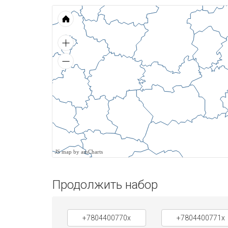
JS map by amCharts
Продолжить набор
+7804400770x
+7804400771x