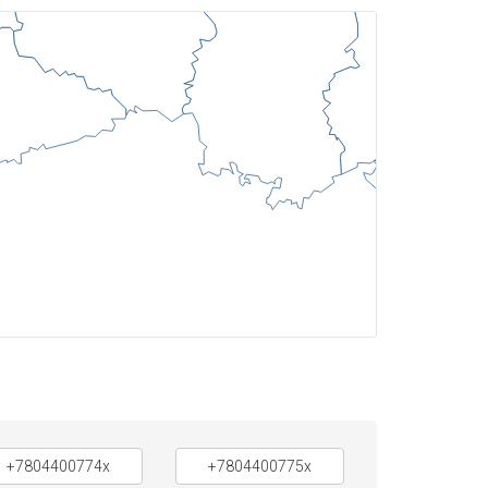
+7804400774x
+7804400775x