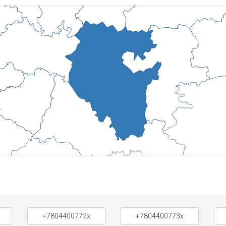
+7804400772x
+7804400773x