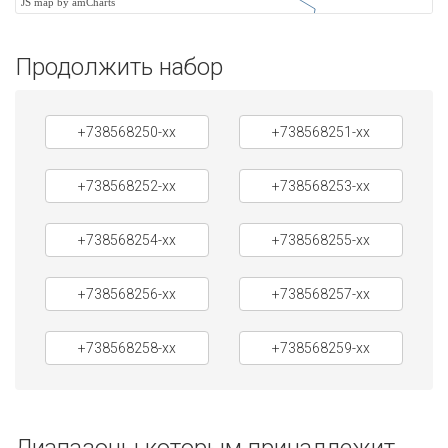
JS map by amCharts
Продолжить набор
+738568250-xx
+738568251-xx
+738568252-xx
+738568253-xx
+738568254-xx
+738568255-xx
+738568256-xx
+738568257-xx
+738568258-xx
+738568259-xx