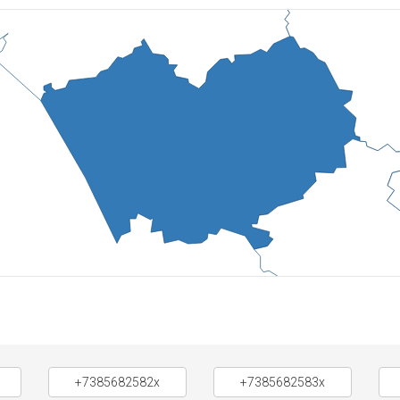
+7385682582x
+7385682583x