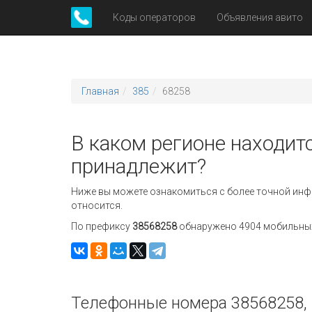
Коды операторов
Объявления авито
Главная
385
68258
В каком регионе находит
принадлежит?
Ниже вы можете ознакомиться с более точной инф
относится.
По префиксу
38568258
обнаружено 4904 мобильных 
Телефонные номера 38568258, 