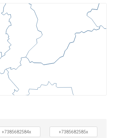
+7385682584x
+7385682585x