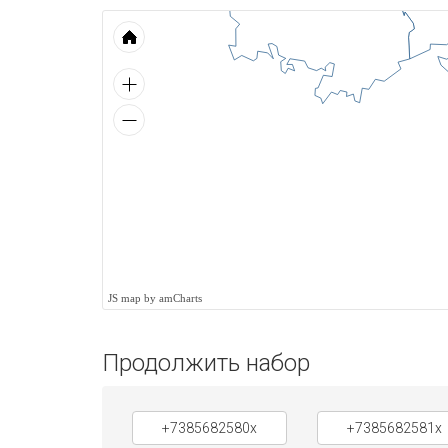
JS map by amCharts
Продолжить набор
+7385682580x
+7385682581x