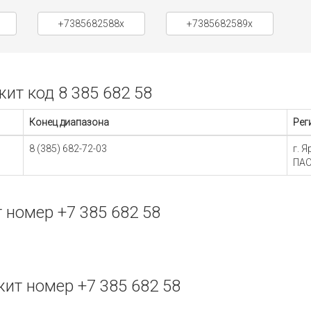
+7385682588x
+7385682589x
т код 8 385 682 58
Конец диапазона
Рег
8 (385) 682-72-03
г. 
ПАО
номер +7 385 682 58
ит номер +7 385 682 58