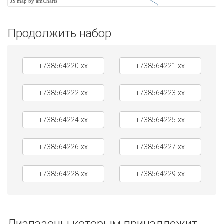
JS map by amCharts
Продолжить набор
+738564220-xx
+738564221-xx
+738564222-xx
+738564223-xx
+738564224-xx
+738564225-xx
+738564226-xx
+738564227-xx
+738564228-xx
+738564229-xx