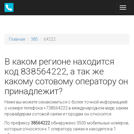
Toggl
navig
Главная
385
64222
В каком регионе находится
код 838564222, а так же
какому сотовому оператору он
принадлежит?
Ниже вы можете ознакомиться с более точной информацией
о номере телефона +738564222 в международном виде, каким
провайдерам сотовой связи и городам он относится.
По префиксу
38564222
обнаружено 3500 мобильных номеров,
которые относятся к 1 оператору связи и находятся в 1