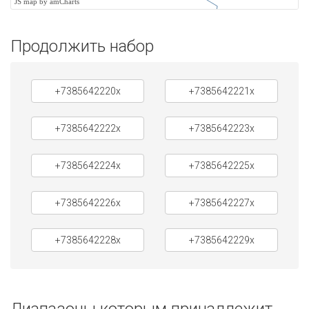
JS map by amCharts
Продолжить набор
+7385642220x
+7385642221x
+7385642222x
+7385642223x
+7385642224x
+7385642225x
+7385642226x
+7385642227x
+7385642228x
+7385642229x