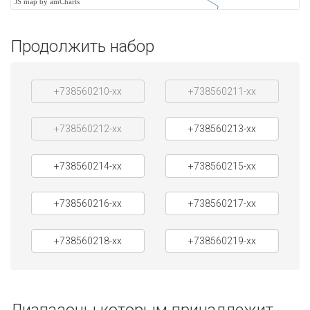
JS map by amCharts
Продолжить набор
+738560210-xx
+738560211-xx
+738560212-xx
+738560213-xx
+738560214-xx
+738560215-xx
+738560216-xx
+738560217-xx
+738560218-xx
+738560219-xx