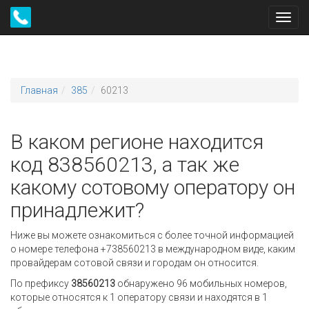
Toggl
navig
Главная
385
60213
В каком регионе находится
код 838560213, а так же
какому сотовому оператору он
принадлежит?
Ниже вы можете ознакомиться с более точной информацией
о номере телефона +738560213 в международном виде, каким
провайдерам сотовой связи и городам он относится.
По префиксу
38560213
обнаружено 96 мобильных номеров,
которые относятся к 1 оператору связи и находятся в 1