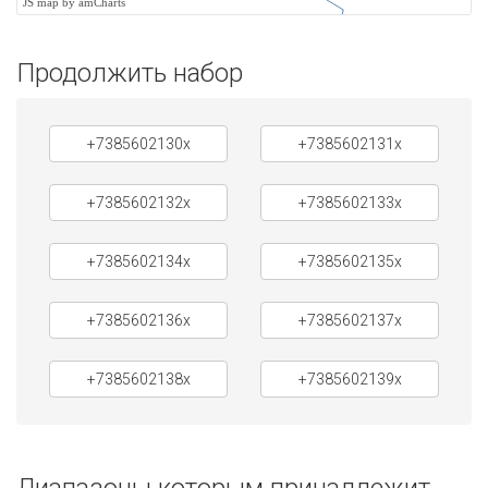
JS map by amCharts
Продолжить набор
+7385602130x
+7385602131x
+7385602132x
+7385602133x
+7385602134x
+7385602135x
+7385602136x
+7385602137x
+7385602138x
+7385602139x