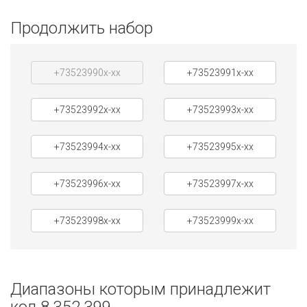
Продолжить набор
+73523990x-xx
+73523991x-xx
+73523992x-xx
+73523993x-xx
+73523994x-xx
+73523995x-xx
+73523996x-xx
+73523997x-xx
+73523998x-xx
+73523999x-xx
Диапазоны которым принадлежит