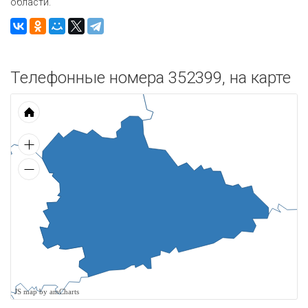
области.
Телефонные номера 352399, на карте
JS map by amCharts