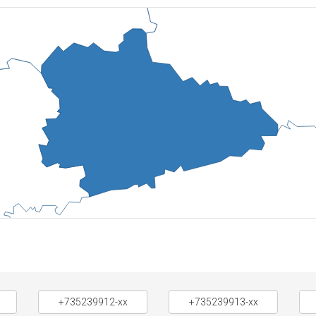
+735239912-xx
+735239913-xx