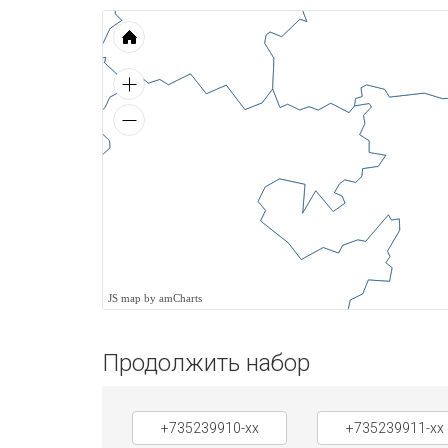
JS map by amCharts
Продолжить набор
+735239910-xx
+735239911-xx