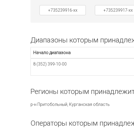
+735239916-xx
+735239917-xx
Диапазоны которым принадлежи
Начало диапазона
8 (352) 399-10-00
Регионы которым принадлежит 
р-н Притобольный, Курганская область
Операторы которым принадлежи