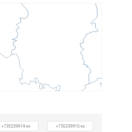
+735239914-xx
+735239915-xx