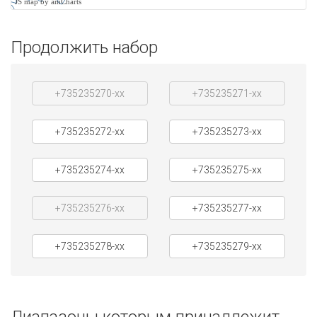
JS map by amCharts
Продолжить набор
+735235270-xx
+735235271-xx
+735235272-xx
+735235273-xx
+735235274-xx
+735235275-xx
+735235276-xx
+735235277-xx
+735235278-xx
+735235279-xx