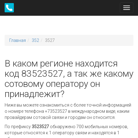
Toggl
navig
Главная
352
3527
В каком регионе находится
код 83523527, а так же какому
сотовому оператору он
принадлежит?
Ниже вы можете ознакомиться с более точной информацией
о номере телефона +73523527 в международном виде, каким
провайдерам сотовой связи и городам он относится.
По префиксу
3523527
обнаружено 700 мобильных номеров,
которые относятся к 1 оператору связи и находятся в 1