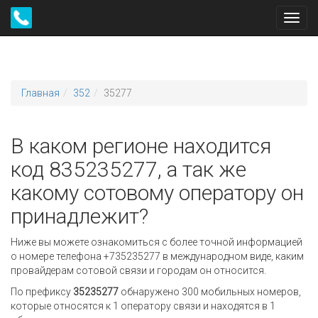
Toggl
navig
Главная
352
35277
В каком регионе находится
код 835235277, а так же
какому сотовому оператору он
принадлежит?
Ниже вы можете ознакомиться с более точной информацией
о номере телефона +735235277 в международном виде, каким
провайдерам сотовой связи и городам он относится.
По префиксу
35235277
обнаружено 300 мобильных номеров,
которые относятся к 1 оператору связи и находятся в 1