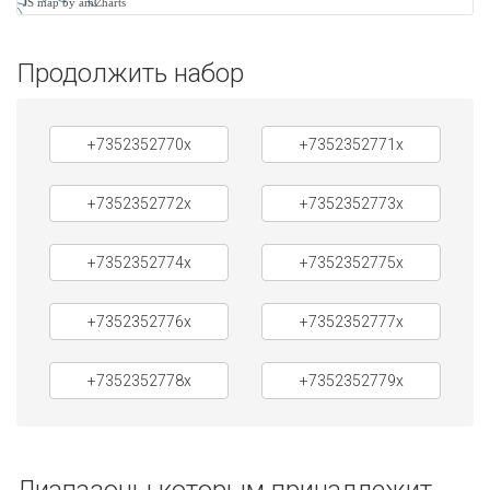
JS map by amCharts
Продолжить набор
+7352352770x
+7352352771x
+7352352772x
+7352352773x
+7352352774x
+7352352775x
+7352352776x
+7352352777x
+7352352778x
+7352352779x