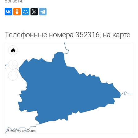
области.
Телефонные номера 352316, на карте
JS map by amCharts