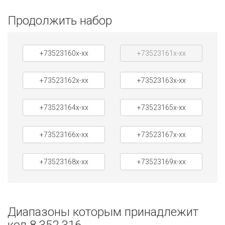
Продолжить набор
+73523160x-xx
+73523161x-xx
+73523162x-xx
+73523163x-xx
+73523164x-xx
+73523165x-xx
+73523166x-xx
+73523167x-xx
+73523168x-xx
+73523169x-xx
Диапазоны которым принадлежит