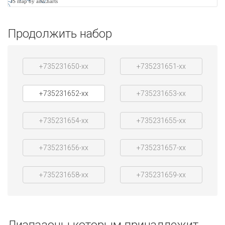
JS map by amCharts
Продолжить набор
+735231650-xx
+735231651-xx
+735231652-xx
+735231653-xx
+735231654-xx
+735231655-xx
+735231656-xx
+735231657-xx
+735231658-xx
+735231659-xx