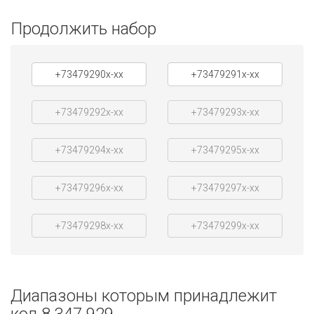
Продолжить набор
+73479290x-xx
+73479291x-xx
+73479292x-xx
+73479293x-xx
+73479294x-xx
+73479295x-xx
+73479296x-xx
+73479297x-xx
+73479298x-xx
+73479299x-xx
Диапазоны которым принадлежит