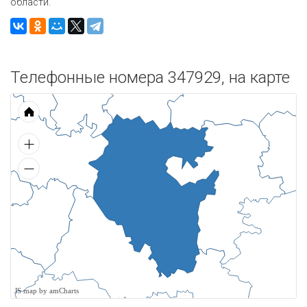
области.
Телефонные номера 347929, на карте
JS map by amCharts