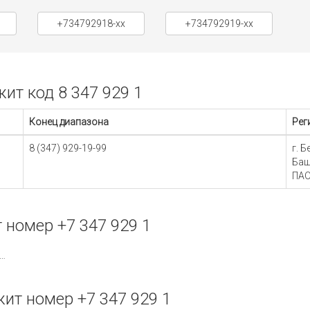
+734792918-xx
+734792919-xx
т код 8 347 929 1
Конец диапазона
Рег
8 (347) 929-19-99
г. 
Баш
ПАО
номер +7 347 929 1
лорецк, р-н Белорецкий, Республика Башкортостан
т номер +7 347 929 1