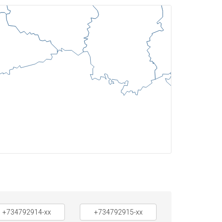
+734792914-xx
+734792915-xx