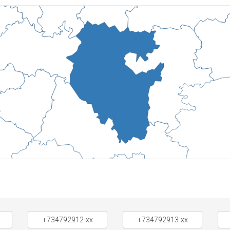
+734792912-xx
+734792913-xx