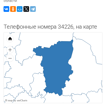
области.
Телефонные номера 34226, на карте
JS map by amCharts