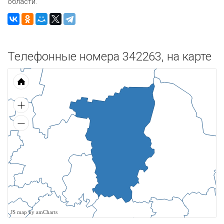
области.
Телефонные номера 342263, на карте
JS map by amCharts