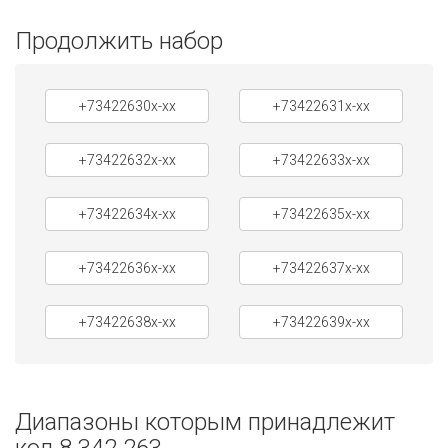
Продолжить набор
+73422630x-xx
+73422631x-xx
+73422632x-xx
+73422633x-xx
+73422634x-xx
+73422635x-xx
+73422636x-xx
+73422637x-xx
+73422638x-xx
+73422639x-xx
Диапазоны которым принадлежит