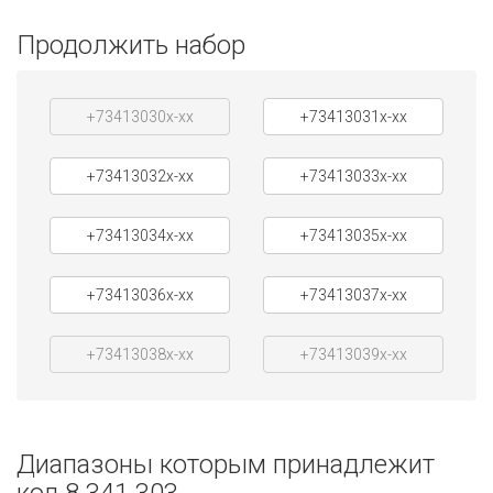
Продолжить набор
+73413030x-xx
+73413031x-xx
+73413032x-xx
+73413033x-xx
+73413034x-xx
+73413035x-xx
+73413036x-xx
+73413037x-xx
+73413038x-xx
+73413039x-xx
Диапазоны которым принадлежит