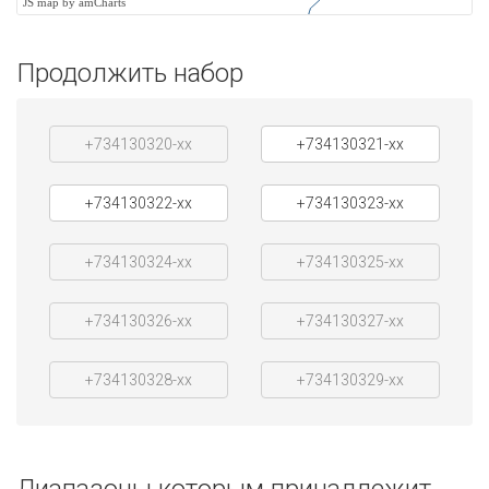
JS map by amCharts
Продолжить набор
+734130320-xx
+734130321-xx
+734130322-xx
+734130323-xx
+734130324-xx
+734130325-xx
+734130326-xx
+734130327-xx
+734130328-xx
+734130329-xx