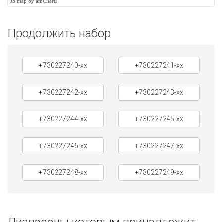
JS map by amCharts
Продолжить набор
+730227240-xx
+730227241-xx
+730227242-xx
+730227243-xx
+730227244-xx
+730227245-xx
+730227246-xx
+730227247-xx
+730227248-xx
+730227249-xx