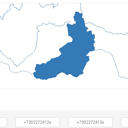
+7302272412x
+7302272413x