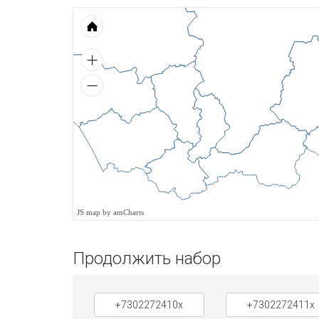
JS map by amCharts
Продолжить набор
+7302272410x
+7302272411x