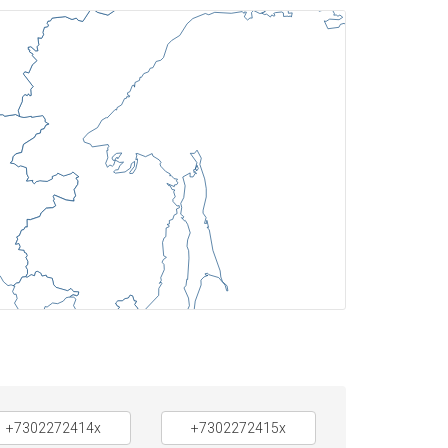
+7302272414x
+7302272415x