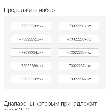
Продолжить набор
+73022230x-xx
+73022231x-xx
+73022232x-xx
+73022233x-xx
+73022234x-xx
+73022235x-xx
+73022236x-xx
+73022237x-xx
+73022238x-xx
+73022239x-xx
Диапазоны которым принадлежит