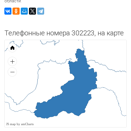
области.
Телефонные номера 302223, на карте
JS map by amCharts