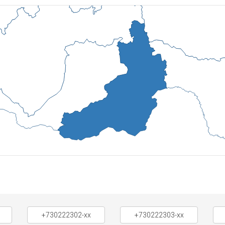
+730222302-xx
+730222303-xx