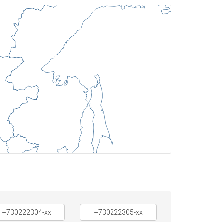
+730222304-xx
+730222305-xx