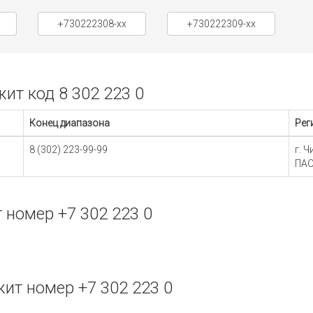
+730222308-xx
+730222309-xx
т код 8 302 223 0
Конец диапазона
Рег
8 (302) 223-99-99
г. 
ПАО
номер +7 302 223 0
т номер +7 302 223 0