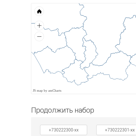
JS map by amCharts
Продолжить набор
+730222300-xx
+730222301-xx