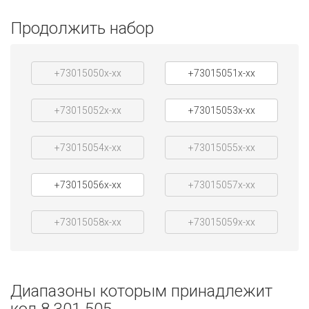
Продолжить набор
+73015050x-xx
+73015051x-xx
+73015052x-xx
+73015053x-xx
+73015054x-xx
+73015055x-xx
+73015056x-xx
+73015057x-xx
+73015058x-xx
+73015059x-xx
Диапазоны которым принадлежит