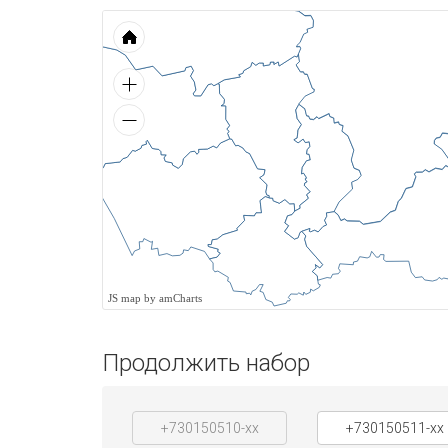
JS map by amCharts
Продолжить набор
+730150510-xx
+730150511-xx