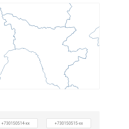
+730150514-xx
+730150515-xx