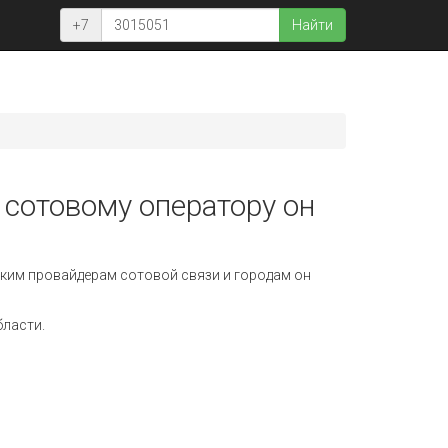
+7
Найти
 сотовому оператору он
ким провайдерам сотовой связи и городам он
бласти.