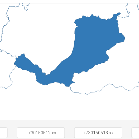
+730150512-xx
+730150513-xx