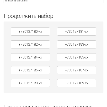
JS map by amCharts
Продолжить набор
+730127180-xx
+730127181-xx
+730127182-xx
+730127183-xx
+730127184-xx
+730127185-xx
+730127186-xx
+730127187-xx
+730127188-xx
+730127189-xx