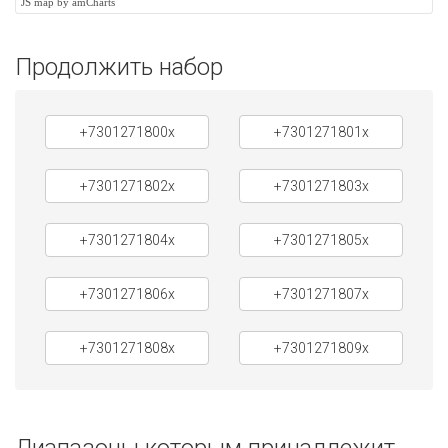
JS map by amCharts
Продолжить набор
+7301271800x
+7301271801x
+7301271802x
+7301271803x
+7301271804x
+7301271805x
+7301271806x
+7301271807x
+7301271808x
+7301271809x