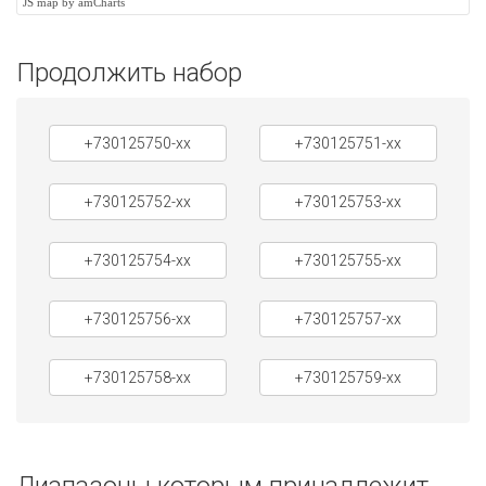
JS map by amCharts
Продолжить набор
+730125750-xx
+730125751-xx
+730125752-xx
+730125753-xx
+730125754-xx
+730125755-xx
+730125756-xx
+730125757-xx
+730125758-xx
+730125759-xx