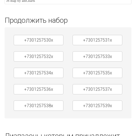
JS map by amCharts
Продолжить набор
+7301257530x
+7301257531x
+7301257532x
+7301257533x
+7301257534x
+7301257535x
+7301257536x
+7301257537x
+7301257538x
+7301257539x