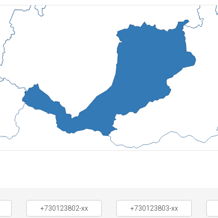
+730123802-xx
+730123803-xx