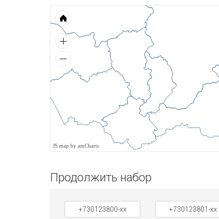
JS map by amCharts
Продолжить набор
+730123800-xx
+730123801-xx