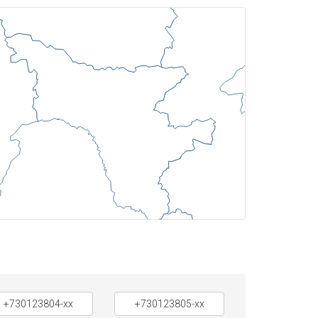
+730123804-xx
+730123805-xx