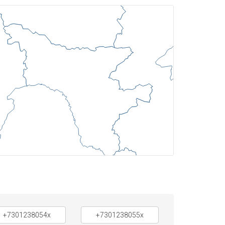
+7301238054x
+7301238055x