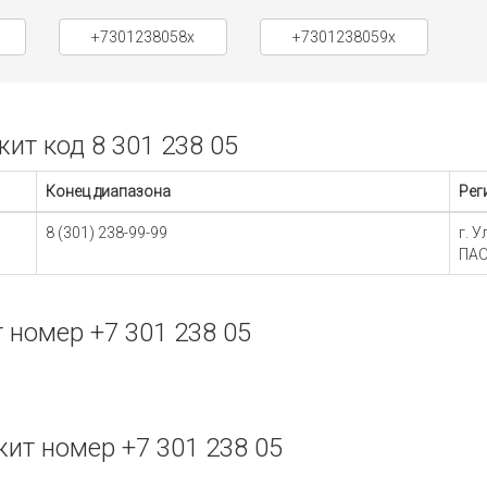
+7301238058x
+7301238059x
т код 8 301 238 05
Конец диапазона
Рег
8 (301) 238-99-99
г. 
ПАО
номер +7 301 238 05
ит номер +7 301 238 05