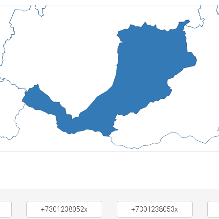
+7301238052x
+7301238053x