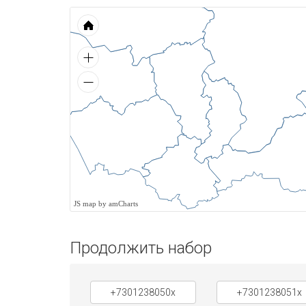
JS map by amCharts
Продолжить набор
+7301238050x
+7301238051x