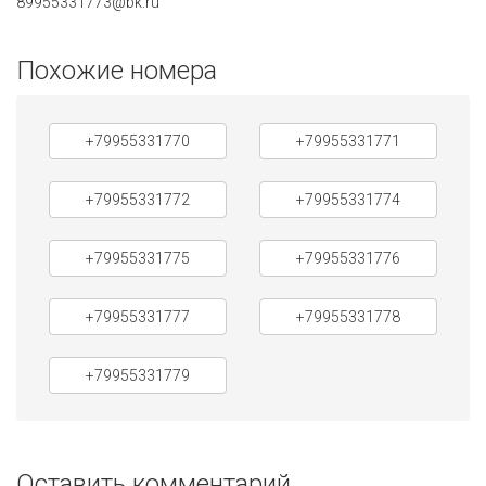
89955331773@bk.ru
Похожие номера
+79955331770
+79955331771
+79955331772
+79955331774
+79955331775
+79955331776
+79955331777
+79955331778
+79955331779
Оставить комментарий