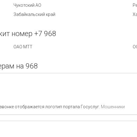
Чукотский АО
Р
Забайкальский край
Х
ит номер +7 968
ОАО МТТ
О
рам на 968
 звонке отображается логотип портала Госуслуг.
Мошенники