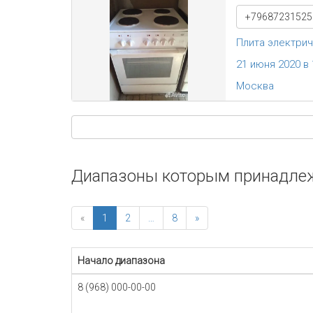
+79687231525
Плита электрич
21 июня 2020 в 
Москва
Диапазоны которым принадлеж
«
1
2
…
8
»
Начало диапазона
8 (968) 000-00-00