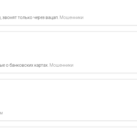
, звонят только через вацап.
Мошенники
ые о банковских картах.
Мошенники
ам