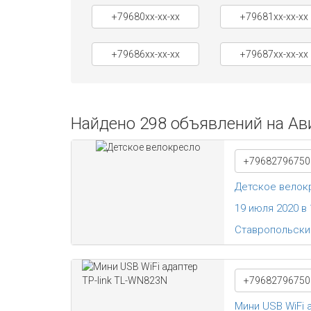
+79680xx-xx-xx
+79681xx-xx-xx
+79686xx-xx-xx
+79687xx-xx-xx
Найдено 298 объявлений на Ави
+79682796750
Детское велок
19 июля 2020 в 
Ставропольски
+79682796750
Мини USB WiFi 