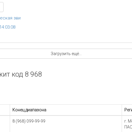
еская зви
14:03:08
Загрузить ещё...
ит код 8 968
Конец диапазона
Рег
8 (968) 099-99-99
г. 
ПАО