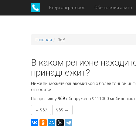
Коды операторов
Объявления авито
Главная
968
В каком регионе находитс
принадлежит?
Ниже вы можете ознакомиться с более точной инф
относится.
По префиксу
968
обнаружено 9411000 мобильных ном
← 967
969 →