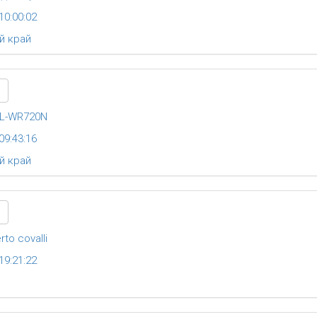
10:00:02
й край
 TL-WR720N
09:43:16
й край
to covalli
19:21:22