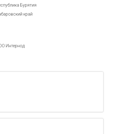
еспублика Бурятия
абаровский край
ОО Интернод