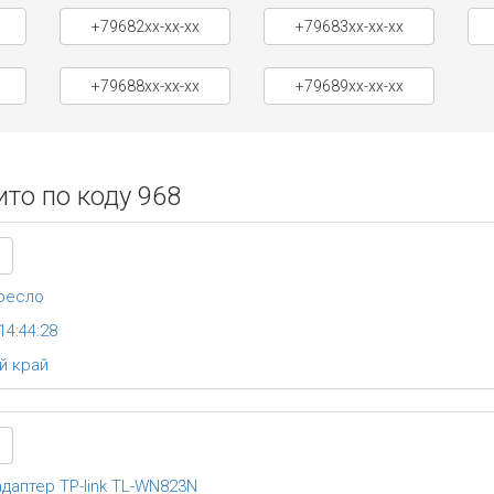
+79682xx-xx-xx
+79683xx-xx-xx
+79688xx-xx-xx
+79689xx-xx-xx
то по коду 968
ресло
14:44:28
й край
адаптер TP-link TL-WN823N