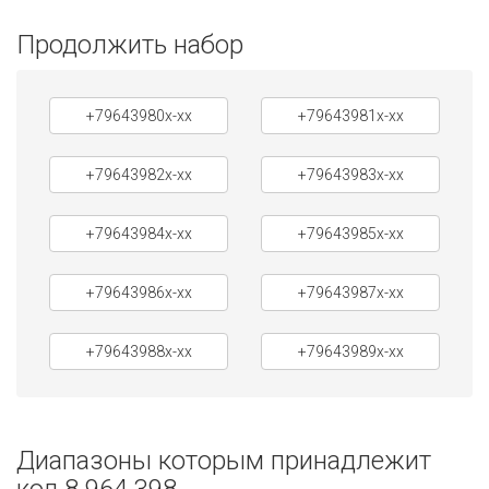
Продолжить набор
+79643980x-xx
+79643981x-xx
+79643982x-xx
+79643983x-xx
+79643984x-xx
+79643985x-xx
+79643986x-xx
+79643987x-xx
+79643988x-xx
+79643989x-xx
Диапазоны которым принадлежит