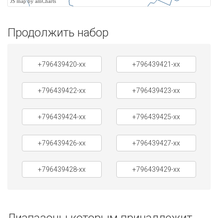
JS map by amCharts
Продолжить набор
+796439420-xx
+796439421-xx
+796439422-xx
+796439423-xx
+796439424-xx
+796439425-xx
+796439426-xx
+796439427-xx
+796439428-xx
+796439429-xx