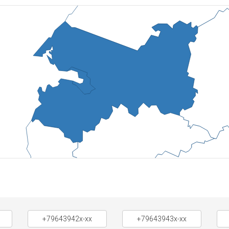
+79643942x-xx
+79643943x-xx