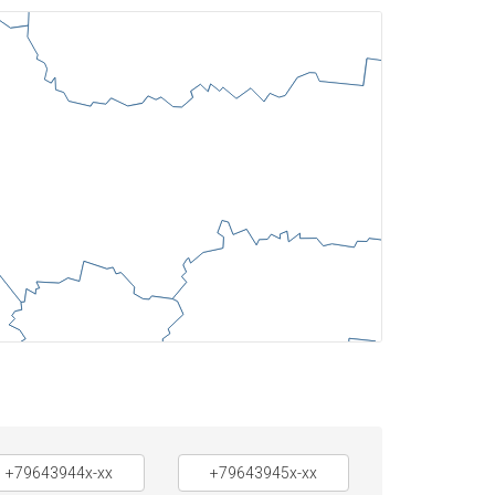
+79643944x-xx
+79643945x-xx