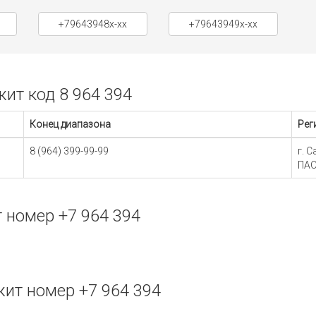
+79643948x-xx
+79643949x-xx
ит код 8 964 394
Конец диапазона
Рег
8 (964) 399-99-99
г. 
ПАО
 номер +7 964 394
ит номер +7 964 394