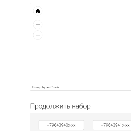
JS map by amCharts
Продолжить набор
+79643940x-xx
+79643941x-xx