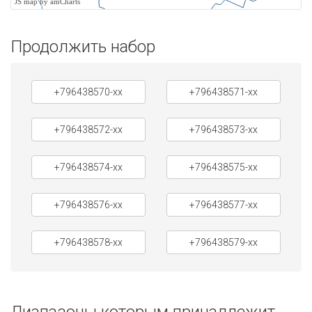
JS map by amCharts
Продолжить набор
+796438570-xx
+796438571-xx
+796438572-xx
+796438573-xx
+796438574-xx
+796438575-xx
+796438576-xx
+796438577-xx
+796438578-xx
+796438579-xx