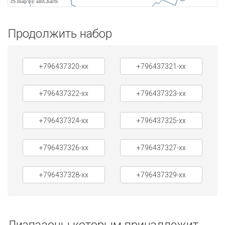
JS map by amCharts
Продолжить набор
+796437320-xx
+796437321-xx
+796437322-xx
+796437323-xx
+796437324-xx
+796437325-xx
+796437326-xx
+796437327-xx
+796437328-xx
+796437329-xx