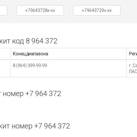
+79643728x-xx
+79643729x-xx
ит код 8 964 372
Конец диапазона
Рег
8 (964) 399-99-99
г. 
ПАО
 номер +7 964 372
ит номер +7 964 372