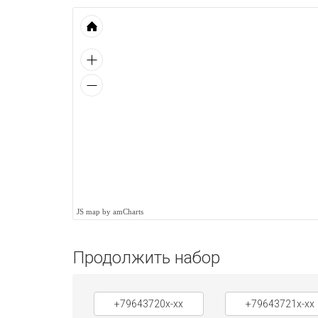
JS map by amCharts
Продолжить набор
+79643720x-xx
+79643721x-xx