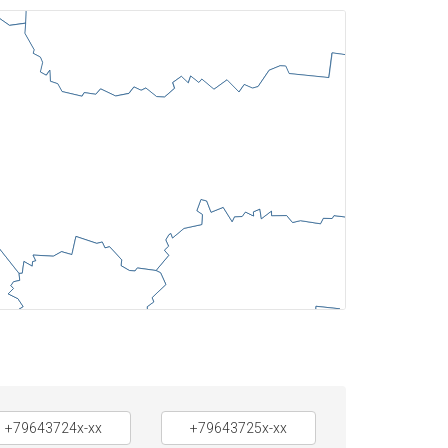
+79643724x-xx
+79643725x-xx