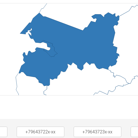
+79643722x-xx
+79643723x-xx