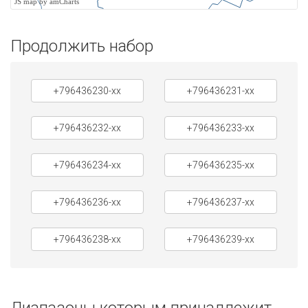
JS map by amCharts
Продолжить набор
+796436230-xx
+796436231-xx
+796436232-xx
+796436233-xx
+796436234-xx
+796436235-xx
+796436236-xx
+796436237-xx
+796436238-xx
+796436239-xx