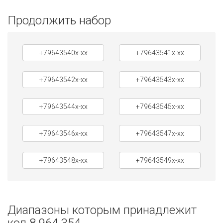
Продолжить набор
+79643540x-xx
+79643541x-xx
+79643542x-xx
+79643543x-xx
+79643544x-xx
+79643545x-xx
+79643546x-xx
+79643547x-xx
+79643548x-xx
+79643549x-xx
Диапазоны которым принадлежит