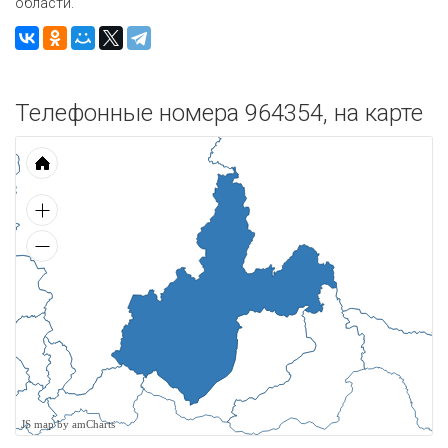
области.
Телефонные номера 964354, на карте
JS map by amCharts