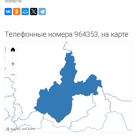
области.
Телефонные номера 964353, на карте
JS map by amCharts