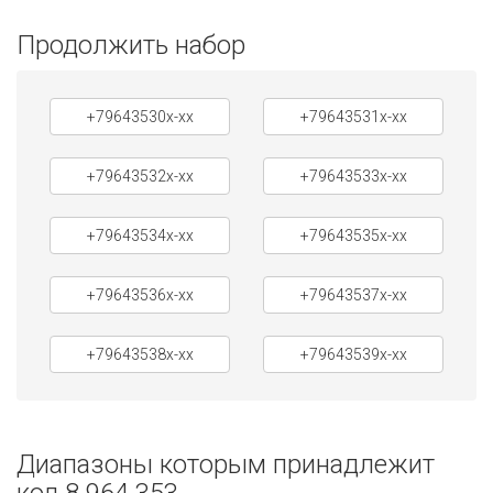
Продолжить набор
+79643530x-xx
+79643531x-xx
+79643532x-xx
+79643533x-xx
+79643534x-xx
+79643535x-xx
+79643536x-xx
+79643537x-xx
+79643538x-xx
+79643539x-xx
Диапазоны которым принадлежит