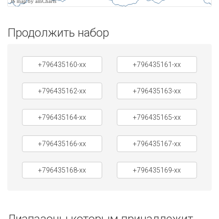
JS map by amCharts
Продолжить набор
+796435160-xx
+796435161-xx
+796435162-xx
+796435163-xx
+796435164-xx
+796435165-xx
+796435166-xx
+796435167-xx
+796435168-xx
+796435169-xx