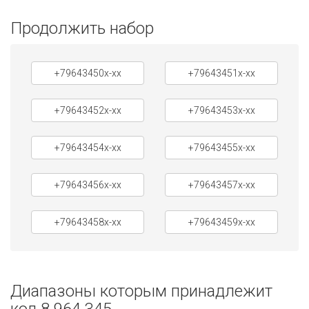
Продолжить набор
+79643450x-xx
+79643451x-xx
+79643452x-xx
+79643453x-xx
+79643454x-xx
+79643455x-xx
+79643456x-xx
+79643457x-xx
+79643458x-xx
+79643459x-xx
Диапазоны которым принадлежит