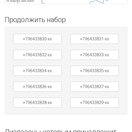
JS map by amCharts
Продолжить набор
+796433830-xx
+796433831-xx
+796433832-xx
+796433833-xx
+796433834-xx
+796433835-xx
+796433836-xx
+796433837-xx
+796433838-xx
+796433839-xx