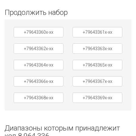
Продолжить набор
+79643360x-xx
+79643361x-xx
+79643362x-xx
+79643363x-xx
+79643364x-xx
+79643365x-xx
+79643366x-xx
+79643367x-xx
+79643368x-xx
+79643369x-xx
Диапазоны которым принадлежит