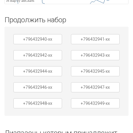
JS map by amCharts
Продолжить набор
+796432940-xx
+796432941-xx
+796432942-xx
+796432943-xx
+796432944-xx
+796432945-xx
+796432946-xx
+796432947-xx
+796432948-xx
+796432949-xx