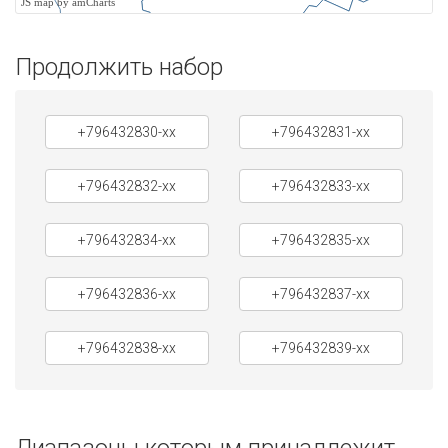
JS map by amCharts
Продолжить набор
+796432830-xx
+796432831-xx
+796432832-xx
+796432833-xx
+796432834-xx
+796432835-xx
+796432836-xx
+796432837-xx
+796432838-xx
+796432839-xx