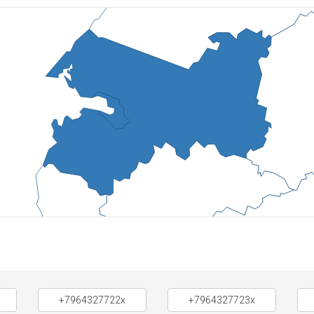
+7964327722x
+7964327723x