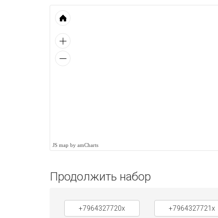
JS map by amCharts
Продолжить набор
+7964327720x
+7964327721x