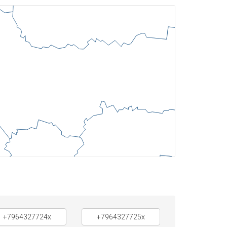
+7964327724x
+7964327725x