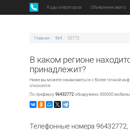
Коды операторов
Объявления авито
Главная
964
32772
В каком регионе находит
принадлежит?
Ниже вы можете ознакомиться с более точной инф
относится.
По префиксу
96432772
обнаружено 300000 мобильны
Телефонные номера 96432772, 