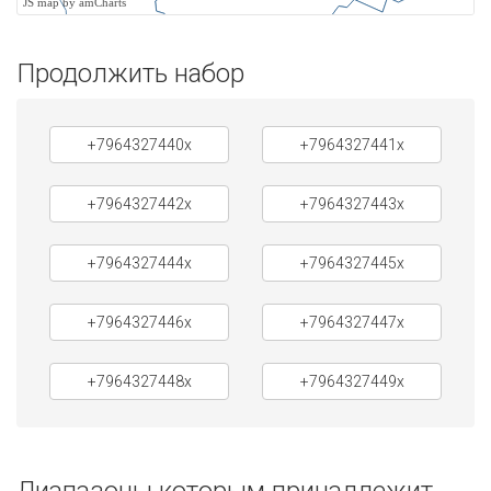
JS map by amCharts
Продолжить набор
+7964327440x
+7964327441x
+7964327442x
+7964327443x
+7964327444x
+7964327445x
+7964327446x
+7964327447x
+7964327448x
+7964327449x