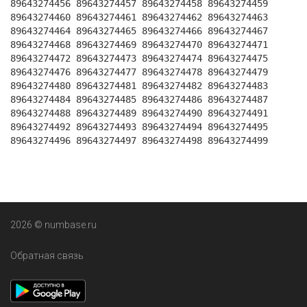
89643274456 89643274457 89643274458 89643274459
89643274460 89643274461 89643274462 89643274463
89643274464 89643274465 89643274466 89643274467
89643274468 89643274469 89643274470 89643274471
89643274472 89643274473 89643274474 89643274475
89643274476 89643274477 89643274478 89643274479
89643274480 89643274481 89643274482 89643274483
89643274484 89643274485 89643274486 89643274487
89643274488 89643274489 89643274490 89643274491
89643274492 89643274493 89643274494 89643274495
89643274496 89643274497 89643274498 89643274499
2026 © numbase.ru
Обратная связь