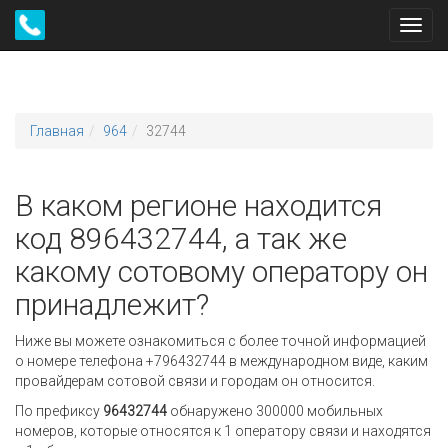
Toggl
navig
Главная
964
32744
В каком регионе находится
код 896432744, а так же
какому сотовому оператору он
принадлежит?
Ниже вы можете ознакомиться с более точной информацией
о номере телефона +796432744 в международном виде, каким
провайдерам сотовой связи и городам он относится.
По префиксу
96432744
обнаружено 300000 мобильных
номеров, которые относятся к 1 оператору связи и находятся